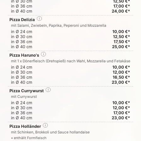
in Ø 30 cm
12,50 €*
in Ø 36 cm
17,00 €*
in Ø 40 cm
24,00 €*
Pizza Delizia
i
mit Salami, Zwiebeln, Paprika, Peperoni und Mozzarella
in Ø 24 cm
10,00 €*
in Ø 30 cm
12,50 €*
in Ø 36 cm
17,50 €*
in Ø 40 cm
25,00 €*
Pizza Haruno's
i
mit 1 x Dönerfleisch (Drehspieß) nach Wahl, Mozzarella und Fetakäse
in Ø 24 cm
10,00 €*
in Ø 30 cm
12,00 €*
in Ø 36 cm
16,50 €*
in Ø 40 cm
23,00 €*
Pizza Currywurst
i
mit Currywurst
in Ø 24 cm
10,00 €*
in Ø 30 cm
12,00 €*
in Ø 36 cm
17,00 €*
in Ø 40 cm
23,00 €*
Pizza Holländer
i
mit Schinken, Brokkoli und Sauce hollandaise
• enthällt Formfleisch