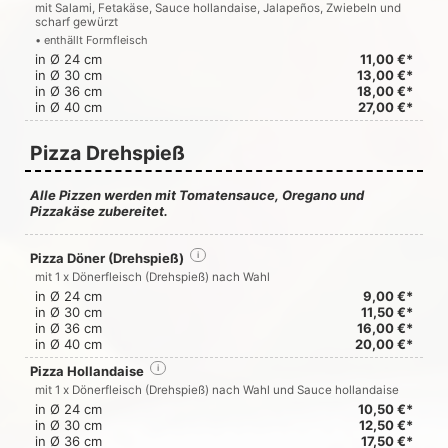
mit Salami, Fetakäse, Sauce hollandaise, Jalapeños, Zwiebeln und
scharf gewürzt
• enthällt Formfleisch
in Ø 24 cm
11,00 €*
in Ø 30 cm
13,00 €*
in Ø 36 cm
18,00 €*
in Ø 40 cm
27,00 €*
Pizza Drehspieß
Alle Pizzen werden mit Tomatensauce, Oregano und
Pizzakäse zubereitet.
Pizza Döner (Drehspieß)
i
mit 1 x Dönerfleisch (Drehspieß) nach Wahl
in Ø 24 cm
9,00 €*
in Ø 30 cm
11,50 €*
in Ø 36 cm
16,00 €*
in Ø 40 cm
20,00 €*
Pizza Hollandaise
i
mit 1 x Dönerfleisch (Drehspieß) nach Wahl und Sauce hollandaise
in Ø 24 cm
10,50 €*
in Ø 30 cm
12,50 €*
in Ø 36 cm
17,50 €*