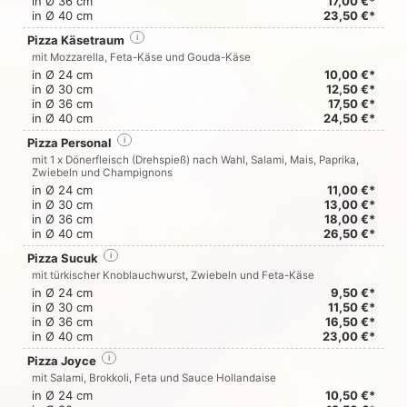
in Ø 36 cm
17,00 €*
in Ø 40 cm
23,50 €*
Pizza Käsetraum
i
mit Mozzarella, Feta-Käse und Gouda-Käse
in Ø 24 cm
10,00 €*
in Ø 30 cm
12,50 €*
in Ø 36 cm
17,50 €*
in Ø 40 cm
24,50 €*
Pizza Personal
i
mit 1 x Dönerfleisch (Drehspieß) nach Wahl, Salami, Mais, Paprika,
Zwiebeln und Champignons
in Ø 24 cm
11,00 €*
in Ø 30 cm
13,00 €*
in Ø 36 cm
18,00 €*
in Ø 40 cm
26,50 €*
Pizza Sucuk
i
mit türkischer Knoblauchwurst, Zwiebeln und Feta-Käse
in Ø 24 cm
9,50 €*
in Ø 30 cm
11,50 €*
in Ø 36 cm
16,50 €*
in Ø 40 cm
23,00 €*
Pizza Joyce
i
mit Salami, Brokkoli, Feta und Sauce Hollandaise
in Ø 24 cm
10,50 €*