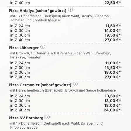
in Ø 40 cm
22,50 €*
Pizza Antalya (scharf gewürzt)
i
mit 1 x Dönerfleisch (Drehspieß) nach Wahl, Brokkoli, Peperoni,
Tomaten und Knoblauchsauce
in Ø 24 cm
11,50 €*
in Ø 30 cm
14,00 €*
in Ø 36 cm
19,50 €*
in Ø 40 cm
27,00 €*
Pizza Löhberger
i
mit Brokkoli, 1 x Dönerfleisch (Drehspieß) nach Wahl, Zwiebeln,
Fetakäse, Tomaten
in Ø 24 cm
11,00 €*
in Ø 30 cm
13,50 €*
in Ø 36 cm
18,00 €*
in Ø 40 cm
27,00 €*
Pizza Germanier (scharf gewürzt)
i
mit Hähnchenfleisch (Drehspieß), Brokkoli und Sauce hollandaise
in Ø 24 cm
10,50 €*
in Ø 30 cm
13,00 €*
in Ø 36 cm
18,00 €*
in Ø 40 cm
24,00 €*
Pizza SV Bornberg
i
mit 1 x Dönerfleisch (Drehspieß) nach Wahl, Zwiebeln und
Knoblauchsauce