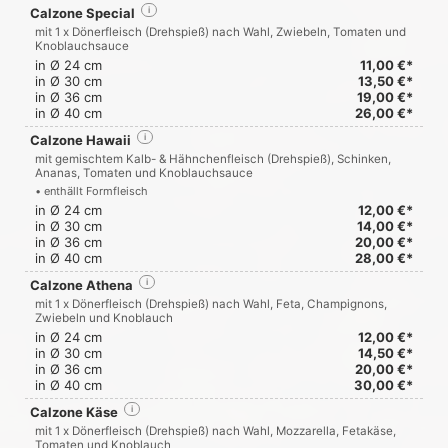
Calzone Special
i
mit 1 x Dönerfleisch (Drehspieß) nach Wahl, Zwiebeln, Tomaten und
Knoblauchsauce
in Ø 24 cm
11,00 €*
in Ø 30 cm
13,50 €*
in Ø 36 cm
19,00 €*
in Ø 40 cm
26,00 €*
Calzone Hawaii
i
mit gemischtem Kalb- & Hähnchenfleisch (Drehspieß), Schinken,
Ananas, Tomaten und Knoblauchsauce
• enthällt Formfleisch
in Ø 24 cm
12,00 €*
in Ø 30 cm
14,00 €*
in Ø 36 cm
20,00 €*
in Ø 40 cm
28,00 €*
Calzone Athena
i
mit 1 x Dönerfleisch (Drehspieß) nach Wahl, Feta, Champignons,
Zwiebeln und Knoblauch
in Ø 24 cm
12,00 €*
in Ø 30 cm
14,50 €*
in Ø 36 cm
20,00 €*
in Ø 40 cm
30,00 €*
Calzone Käse
i
mit 1 x Dönerfleisch (Drehspieß) nach Wahl, Mozzarella, Fetakäse,
Tomaten und Knoblauch