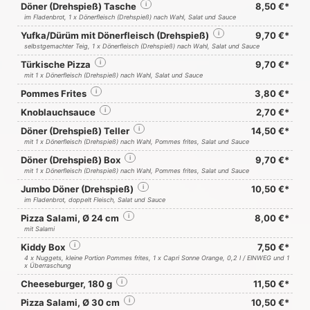
Döner (Drehspieß) Tasche
i
8,50 €*
im Fladenbrot, 1 x Dönerfleisch (Drehspieß) nach Wahl, Salat und Sauce
Yufka/Dürüm mit Dönerfleisch (Drehspieß)
i
9,70 €*
selbstgemachter Teig, 1 x Dönerfleisch (Drehspieß) nach Wahl, Salat und Sauce
Türkische Pizza
i
9,70 €*
mit 1 x Dönerfleisch (Drehspieß) nach Wahl, Salat und Sauce
Pommes Frites
i
3,80 €*
Knoblauchsauce
i
2,70 €*
Döner (Drehspieß) Teller
i
14,50 €*
mit 1 x Dönerfleisch (Drehspieß) nach Wahl, Pommes frites, Salat und Sauce
Döner (Drehspieß) Box
i
9,70 €*
mit 1 x Dönerfleisch (Drehspieß) nach Wahl, Pommes frites, Salat und Sauce
Jumbo Döner (Drehspieß)
i
10,50 €*
im Fladenbrot, doppelt Fleisch, Salat und Sauce
Pizza Salami, Ø 24 cm
i
8,00 €*
mit Salami
Kiddy Box
i
7,50 €*
4 x Nuggets, kleine Portion Pommes frites, 1 x
Capri Sonne Orange
, 0,2 l / EINWEG und 1
x Überraschung
Cheeseburger, 180 g
i
11,50 €*
Pizza Salami, Ø 30 cm
i
10,50 €*